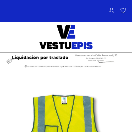
de
palanca