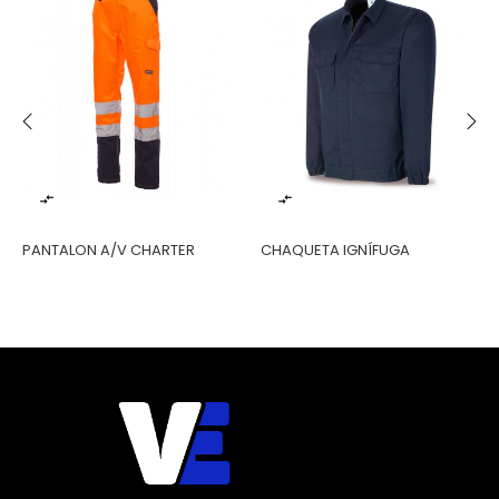
‹
›


PANTALON A/V CHARTER
CHAQUETA IGNÍFUGA