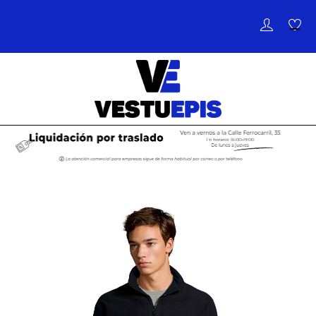
de
palanca