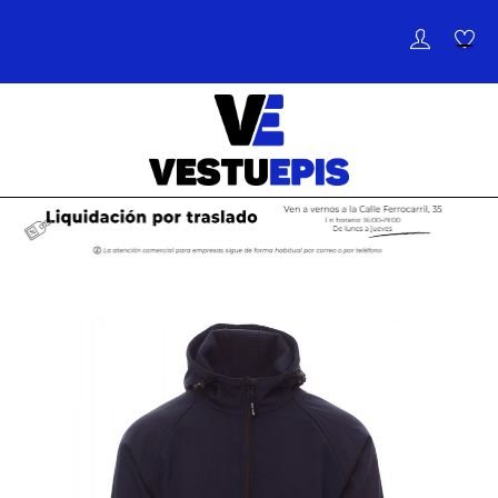
de
palanca